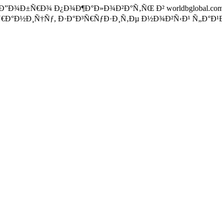
Ð”Ð¾Ð±Ñ€Ð¾ Ð¿Ð¾Ð¶Ð°Ð»Ð¾Ð²Ð°Ñ‚ÑŒ Ð² worldbglobal.co
°Ð½Ð¸Ñ†Ñƒ, Ð·Ð°Ð³Ñ€ÑƒÐ·Ð¸Ñ‚Ðµ Ð½Ð¾Ð²Ñ‹Ð¹ Ñ„Ð°Ð¹Ð» ind